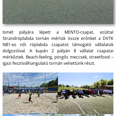
Ismét pályára lépett a MENTO-csapat, ezúttal
Strandröplabda tornán mértük össze erőnket a DVTK
NB1-es női röplabda csapatot támogató vállalatok
dolgozóival. A kupán 2 pályán 8 vállalat csapatai
mérkőztek. Beach-feeling, pörgős meccsek, streetfood –
igazi fesztiválhangulatú tornán vehettünk részt.