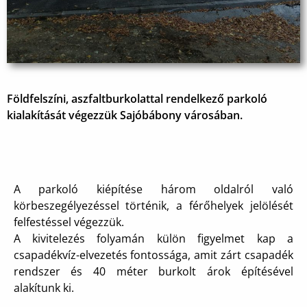
Földfelszíni, aszfaltburkolattal rendelkező parkoló
kialakítását végezzük Sajóbábony városában.
A parkoló kiépítése három oldalról való
körbeszegélyezéssel történik, a férőhelyek jelölését
felfestéssel végezzük.
A kivitelezés folyamán külön figyelmet kap a
csapadékvíz-elvezetés fontossága, amit zárt csapadék
rendszer és 40 méter burkolt árok építésével
alakítunk ki.